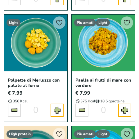
Light
Più amati
Light
Polpette di Merluzzo con
Paella ai frutti di mare con
patate al forno
verdure
€ 7,99
€ 7,99
356 Kcal
375 Kcal
18.5 g
proteine
0
0
High protein
Più amati
Light