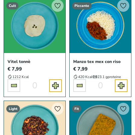
Cult
Piccante
Vitel tonnè
Manzo tex mex con riso
€ 7,99
€ 7,99
1212 Kcal
420 Kcal
23.1 g
proteine
0
0
Light
Fit