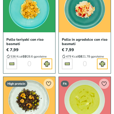
Pollo teriyaki con riso
Pollo in agrodolce con riso
basmati
basmati
€ 7,99
€ 7,99
536 Kcal
28.6 g
proteine
479 Kcal
21.78 g
proteine
0
0
High protein
Fit