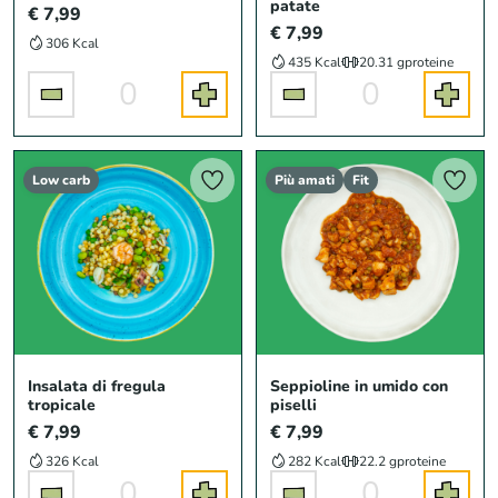
patate
€ 7,99
€ 7,99
306 Kcal
435 Kcal
20.31 g
proteine
0
0
Low carb
Più amati
Fit
Insalata di fregula
Seppioline in umido con
tropicale
piselli
€ 7,99
€ 7,99
326 Kcal
282 Kcal
22.2 g
proteine
0
0