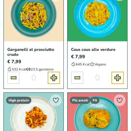
Garganelli al prosciutto
Cous cous alle verdure
crudo
€ 7,99
€ 7,99
645 Kcal
Vegano
532 Kcal
23.5 g
proteine
0
0
High protein
Più amati
Fit