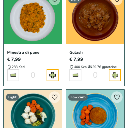
Minestra di pane
Gulash
€ 7,99
€ 7,99
283 Kcal
400 Kcal
29.76 g
proteine
0
0
Light
Low carb