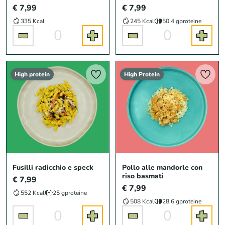
€ 7,99
€ 7,99
335 Kcal
245 Kcal
50.4 g
proteine
0
0
High protein
High Protein
Fusilli radicchio e speck
Pollo alle mandorle con
riso basmati
€ 7,99
€ 7,99
552 Kcal
25 g
proteine
508 Kcal
28.6 g
proteine
0
0