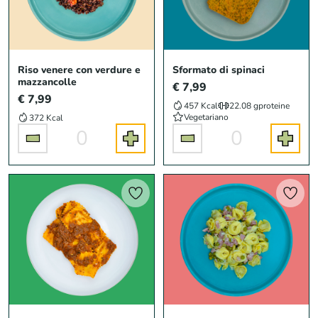
Riso venere con verdure e
Sformato di spinaci
mazzancolle
€ 7,99
€ 7,99
457 Kcal
22.08 g
proteine
Vegetariano
372 Kcal
0
0