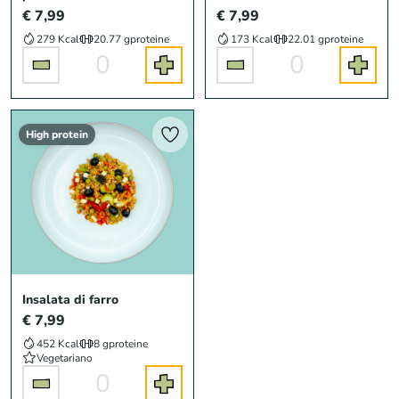
€ 7,99
€ 7,99
279 Kcal
20.77 g
proteine
173 Kcal
22.01 g
proteine
0
0
High protein
Insalata di farro
€ 7,99
452 Kcal
8 g
proteine
Vegetariano
0