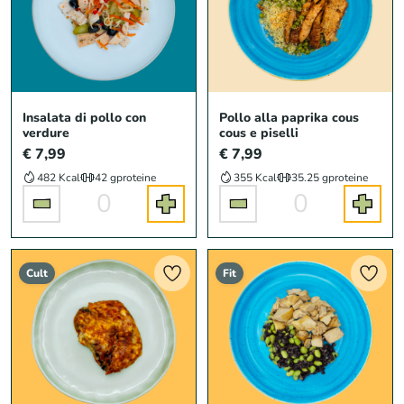
Insalata di pollo con
Pollo alla paprika cous
verdure
cous e piselli
€ 7,99
€ 7,99
482 Kcal
42 g
proteine
355 Kcal
35.25 g
proteine
0
0
Cult
Fit