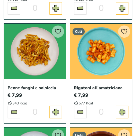
0
0
Cult
Penne funghi e salsiccia
Rigatoni all'amatriciana
€ 7,99
€ 7,99
340 Kcal
577 Kcal
0
0
Light