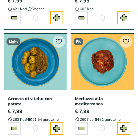
€ 7,99
€ 7,99
421 Kcal
Vegano
602 Kcal
0
0
Light
Fit
Arrosto di vitello con
Merluzzo alla
patate
mediterranea
€ 7,99
€ 7,99
283 Kcal
21.54 g
proteine
260 Kcal
31 g
proteine
0
0