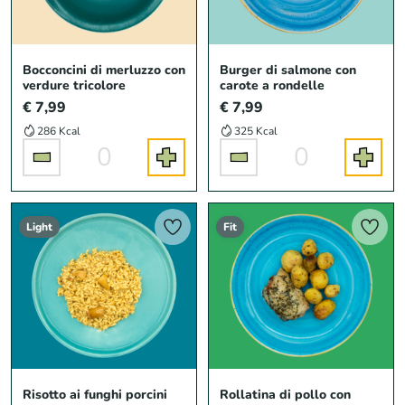
Bocconcini di merluzzo con
Burger di salmone con
verdure tricolore
carote a rondelle
€ 7,99
€ 7,99
286 Kcal
325 Kcal
0
0
Light
Fit
Risotto ai funghi porcini
Rollatina di pollo con