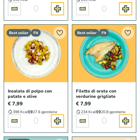
0
0
Best seller
Fit
Best seller
Fit
Insalata di polpo con
Filetto di orata con
patate e olive
verdurine grigliate
€ 7,99
€ 7,99
398 Kcal
27.6 g
proteine
234 Kcal
20.8 g
proteine
0
0