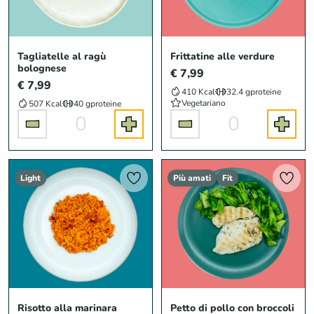
Tagliatelle al ragù
Frittatine alle verdure
bolognese
€ 7,99
€ 7,99
410 Kcal
32.4 g
proteine
Vegetariano
507 Kcal
40 g
proteine
0
0
Light
Più amati
Fit
Risotto alla marinara
Petto di pollo con broccoli