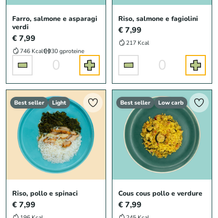
Farro, salmone e asparagi
Riso, salmone e fagiolini
verdi
€ 7,99
€ 7,99
217 Kcal
746 Kcal
30 g
proteine
0
0
Best seller
Light
Best seller
Low carb
Riso, pollo e spinaci
Cous cous pollo e verdure
€ 7,99
€ 7,99
196 Kcal
245 Kcal