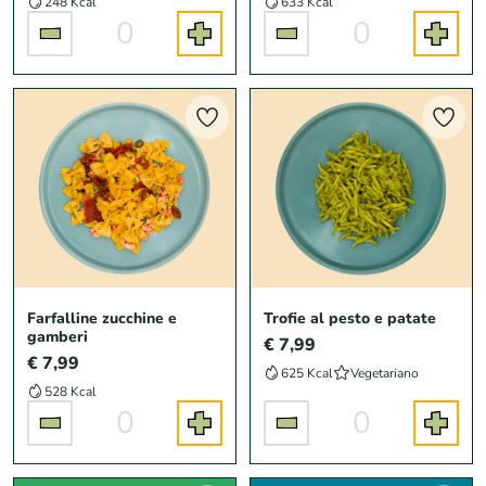
248 Kcal
633 Kcal
0
0
Farfalline zucchine e
Trofie al pesto e patate
gamberi
€ 7,99
€ 7,99
625 Kcal
Vegetariano
528 Kcal
0
0