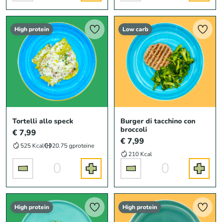
High protein
Low carb
Tortelli allo speck
Burger di tacchino con
broccoli
€ 7,99
€ 7,99
525 Kcal
20.75 g
proteine
210 Kcal
0
0
High protein
High protein