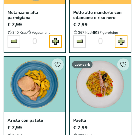
Melanzane alla
Pollo alle mandorle con
parmigiana
edamame e riso nero
€ 7,99
€ 7,99
340 Kcal
Vegetariano
367 Kcal
37 g
proteine
0
0
Low carb
Arista con patate
Paella
€ 7,99
€ 7,99