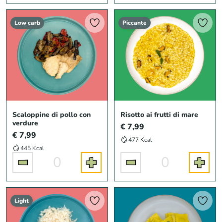
Low carb
Piccante
Scaloppine di pollo con
Risotto ai frutti di mare
verdure
€ 7,99
€ 7,99
477 Kcal
445 Kcal
0
0
Light