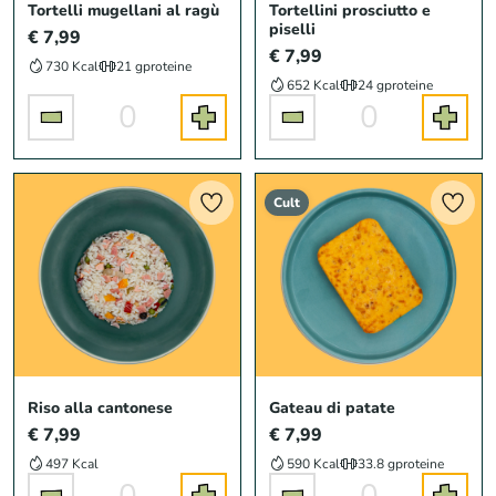
Tortelli mugellani al ragù
Tortellini prosciutto e
piselli
€ 7,99
€ 7,99
730 Kcal
21 g
proteine
652 Kcal
24 g
proteine
0
0
Cult
Riso alla cantonese
Gateau di patate
€ 7,99
€ 7,99
497 Kcal
590 Kcal
33.8 g
proteine
0
0