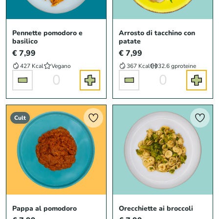
Pennette pomodoro e
Arrosto di tacchino con
basilico
patate
€ 7,99
€ 7,99
427 Kcal
Vegano
367 Kcal
32.6 g
proteine
0
0
Cult
Pappa al pomodoro
Orecchiette ai broccoli