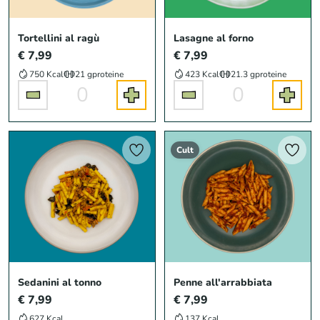
Tortellini al ragù
Lasagne al forno
€ 7,99
€ 7,99
750 Kcal
21 g
proteine
423 Kcal
21.3 g
proteine
0
0
Cult
Sedanini al tonno
Penne all'arrabbiata
€ 7,99
€ 7,99
627 Kcal
137 Kcal