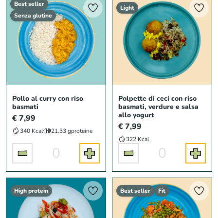
Best seller
Light
Senza glutine
Pollo al curry con riso
Polpette di ceci con riso
basmati
basmati, verdure e salsa
allo yogurt
€ 7,99
€ 7,99
340 Kcal
21.33 g
proteine
322 Kcal
0
0
High protein
Best seller
Fit