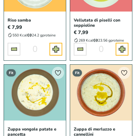
Riso samba
Vellutata di piselli con
seppioline
€ 7,99
€ 7,99
550 Kcal
24.2 g
proteine
269 Kcal
23.56 g
proteine
0
0
Fit
Fit
Zuppa vongole patate e
Zuppa di merluzzo e
pancetta
cannellini