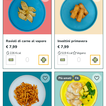
Ravioli di carne al vapore
Involtini primavera
€ 7,99
€ 7,99
226 Kcal
519 Kcal
Vegano
0
0
Più amati
Fit