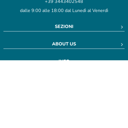
+39 3443402548
dalle 9:00 alle 18:00 dal Lunedì al Venerdì
SEZIONI
ABOUT US
INFO
FAQ
Disclaimer
Privacy Policy
Cookie Policy
Informative Nutribees
Condizioni di utilizzo
Bees s.r.l. - Piazza Eleonora Duse 2 , 20122, Milano - P.IVA 09867210966 - ©
2026 Nutribees - Per informazioni contattaci a
info@nutribees.com