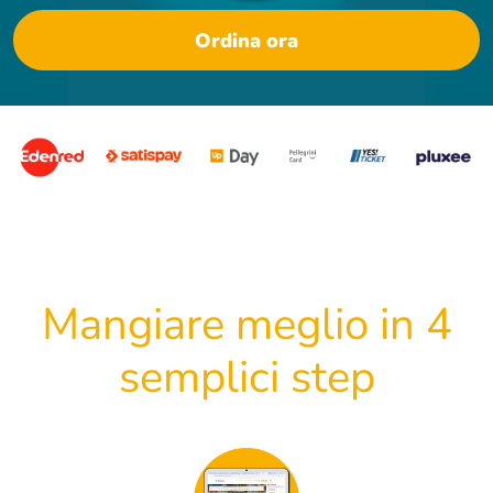
Ordina ora
Mangiare meglio in 4
semplici step