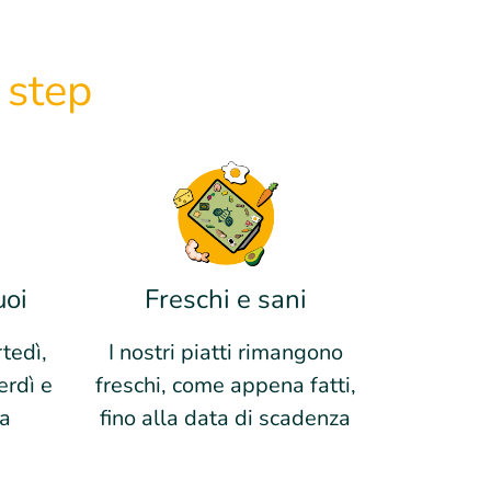
 step
Freschi e sani
uoi
I nostri piatti rimangono
tedì,
freschi, come appena fatti,
erdì e
fino alla data di scadenza
ia