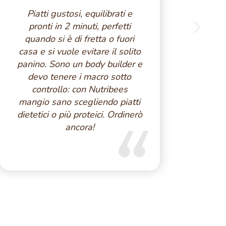
Piatti gustosi, equilibrati e
So
pronti in 2 minuti, perfetti
div
quando si è di fretta o fuori
casa e si vuole evitare il solito
sod
panino. Sono un body builder e
in 
devo tenere i macro sotto
poss
controllo: con Nutribees
pron
mangio sano scegliendo piatti
un
dietetici o più proteici. Ordinerò
po
ancora!