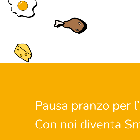
Pausa pranzo per l’
Con noi diventa Sm