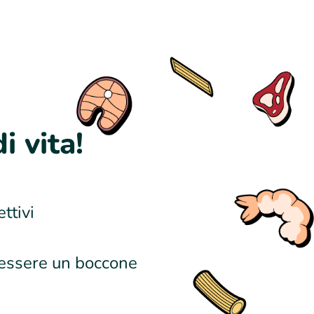
i vita!
ttivi
enessere un boccone