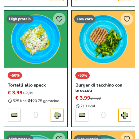
High protein
Low carb
-50%
-50%
Tortelli allo speck
Burger di tacchino con
broccoli
€ 3,99
€ 7,99
€ 3,99
€ 7,99
525 Kcal
20.75 g
proteine
210 Kcal
0
0