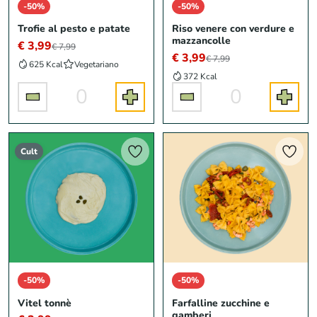
-50%
-50%
Trofie al pesto e patate
Riso venere con verdure e
mazzancolle
€ 3,99
€ 7,99
€ 3,99
€ 7,99
625 Kcal
Vegetariano
372 Kcal
0
0
Cult
-50%
-50%
Vitel tonnè
Farfalline zucchine e
gamberi