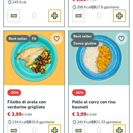
245 Kcal
398 Kcal
27.6 g
proteine
0
0
Best seller
Best seller
Fit
Senza glutine
-50%
-50%
Filetto di orata con
Pollo al curry con riso
verdurine grigliate
basmati
€ 3,99
€ 3,99
€ 7,99
€ 7,99
234 Kcal
20.8 g
proteine
340 Kcal
21.33 g
proteine
0
0