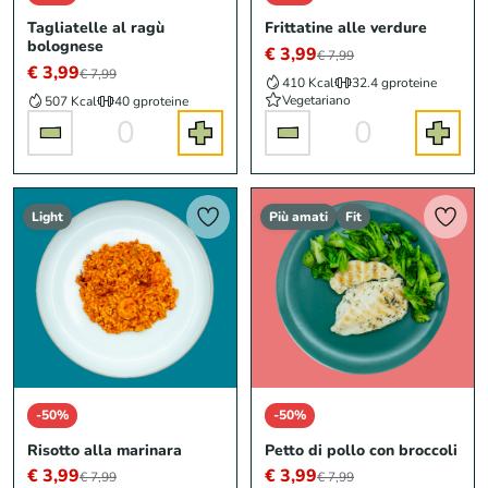
Tagliatelle al ragù
Frittatine alle verdure
bolognese
€ 3,99
€ 7,99
€ 3,99
€ 7,99
410 Kcal
32.4 g
proteine
Vegetariano
507 Kcal
40 g
proteine
0
0
Light
Più amati
Fit
-50%
-50%
Risotto alla marinara
Petto di pollo con broccoli
€ 3,99
€ 3,99
€ 7,99
€ 7,99