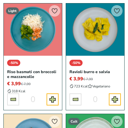
Light
-50%
-50%
Riso basmati con broccoli
Ravioli burro e salvia
e mazzancolle
€ 3,99
€ 7,99
€ 3,99
€ 7,99
723 Kcal
Vegetariano
318 Kcal
0
0
Cult