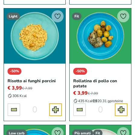
Light
Fit
-50%
-50%
Risotto ai funghi porcini
Rollatina di pollo con
patate
€ 3,99
€ 7,99
€ 3,99
€ 7,99
306 Kcal
435 Kcal
20.31 g
proteine
0
0
Low carb
Più amati
Fit