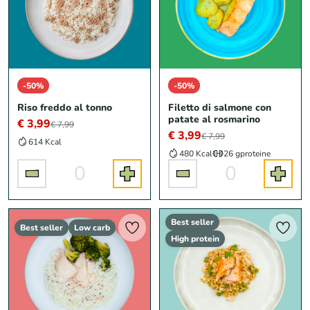
-50%
-50%
Riso freddo al tonno
Filetto di salmone con
patate al rosmarino
€ 3,99
€ 7,99
€ 3,99
€ 7,99
614 Kcal
480 Kcal
26 g
proteine
0
0
Best seller
Best seller
Low carb
High protein