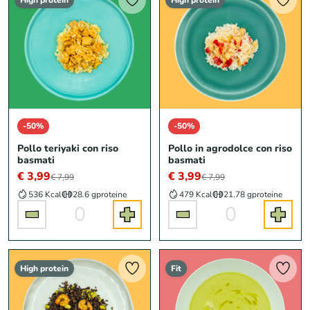
High protein
High protein
-50%
-50%
Pollo teriyaki con riso
Pollo in agrodolce con riso
basmati
basmati
€ 3,99
€ 3,99
€ 7,99
€ 7,99
536 Kcal
28.6 g
proteine
479 Kcal
21.78 g
proteine
0
0
High protein
Fit