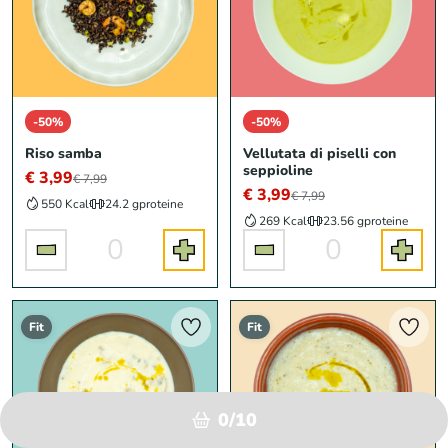
-50%
-50%
Riso samba
Vellutata di piselli con
seppioline
€ 3,99
€ 7,99
€ 3,99
€ 7,99
550 Kcal
24.2 g
proteine
269 Kcal
23.56 g
proteine
0
0
Fit
Fit
0/10