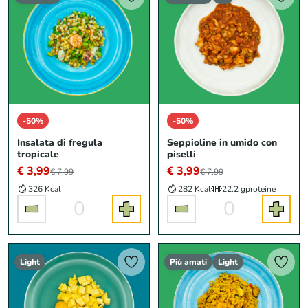
-50%
-50%
Insalata di fregula
Seppioline in umido con
tropicale
piselli
€ 3,99
€ 3,99
€ 7,99
€ 7,99
326 Kcal
282 Kcal
22.2 g
proteine
0
0
Light
Più amati
Light