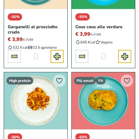
-50%
-50%
Garganelli al prosciutto
Cous cous alle verdure
crudo
€ 3,99
€ 7,99
€ 3,99
€ 7,99
645 Kcal
Vegano
532 Kcal
23.5 g
proteine
0
0
High protein
Più amati
Fit
-50%
-50%