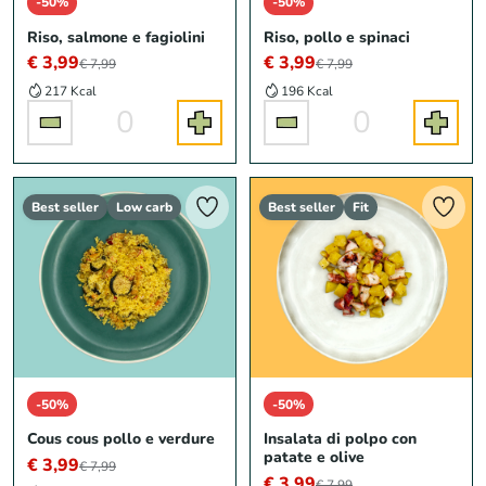
-50%
-50%
Riso, salmone e fagiolini
Riso, pollo e spinaci
€ 3,99
€ 3,99
€ 7,99
€ 7,99
217 Kcal
196 Kcal
0
0
Best seller
Low carb
Best seller
Fit
-50%
-50%
Cous cous pollo e verdure
Insalata di polpo con
patate e olive
€ 3,99
€ 7,99
€ 3,99
€ 7,99