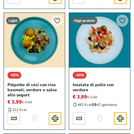
Light
High protein
-50%
-50%
Polpette di ceci con riso
Insalata di pollo con
basmati, verdure e salsa
verdure
allo yogurt
€ 3,99
€ 7,99
€ 3,99
€ 7,99
482 Kcal
42 g
proteine
322 Kcal
0
0