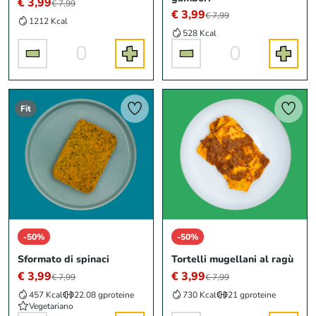
€ 3,99
€ 7,99
€ 3,99
€ 7,99
1212 Kcal
528 Kcal
0
0
Fit
-50%
-50%
Sformato di spinaci
Tortelli mugellani al ragù
€ 3,99
€ 3,99
€ 7,99
€ 7,99
457 Kcal
22.08 g
proteine
730 Kcal
21 g
proteine
Vegetariano