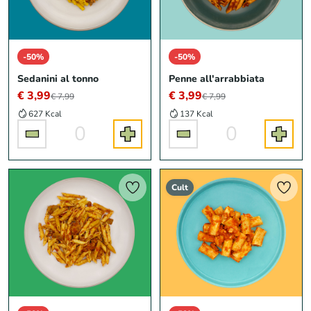
-50%
-50%
Sedanini al tonno
Penne all'arrabbiata
€ 3,99
€ 3,99
€ 7,99
€ 7,99
627 Kcal
137 Kcal
0
0
Cult