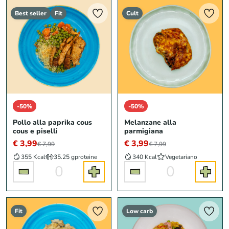
Best seller
Fit
Cult
-50%
-50%
Pollo alla paprika cous
Melanzane alla
cous e piselli
parmigiana
€ 3,99
€ 3,99
€ 7,99
€ 7,99
355 Kcal
35.25 g
proteine
340 Kcal
Vegetariano
0
0
Fit
Low carb