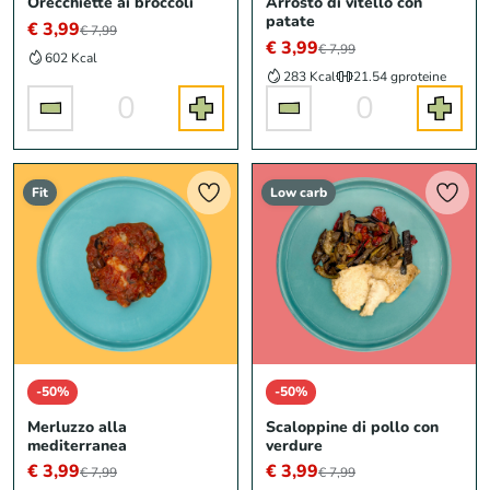
Orecchiette ai broccoli
Arrosto di vitello con
patate
€ 3,99
€ 7,99
€ 3,99
€ 7,99
602 Kcal
283 Kcal
21.54 g
proteine
0
0
Fit
Low carb
-50%
-50%
Merluzzo alla
Scaloppine di pollo con
mediterranea
verdure
€ 3,99
€ 3,99
€ 7,99
€ 7,99