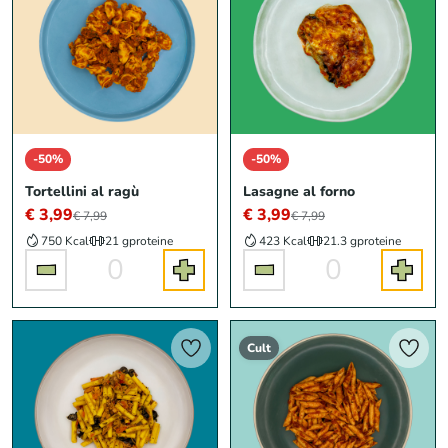
-50%
-50%
Tortellini al ragù
Lasagne al forno
€ 3,99
€ 3,99
€ 7,99
€ 7,99
750 Kcal
21 g
proteine
423 Kcal
21.3 g
proteine
0
0
Cult