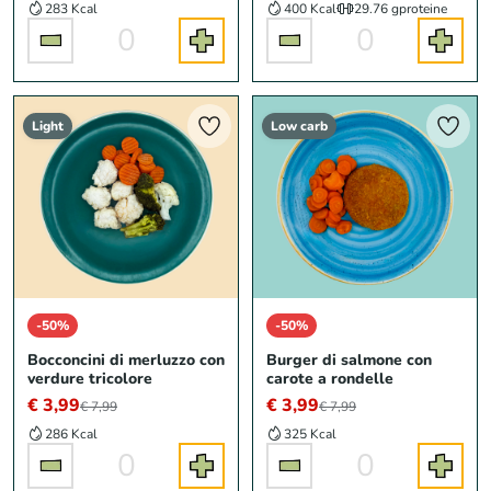
283 Kcal
400 Kcal
29.76 g
proteine
0
0
Light
Low carb
-50%
-50%
Bocconcini di merluzzo con
Burger di salmone con
verdure tricolore
carote a rondelle
€ 3,99
€ 3,99
€ 7,99
€ 7,99
286 Kcal
325 Kcal
0
0