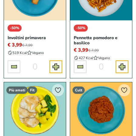
-50%
-50%
Involtini primavera
Pennette pomodoro e
basilico
€ 3,99
€ 7,99
€ 3,99
€ 7,99
519 Kcal
Vegano
427 Kcal
Vegano
0
0
Più amati
Fit
Cult