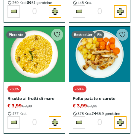
260 Kcal
31 g
proteine
445 Kcal
0
0
Piccante
Best seller
Fit
-50%
-50%
Risotto ai frutti di mare
Pollo patate e carote
€ 3,99
€ 3,99
€ 7,99
€ 7,99
477 Kcal
378 Kcal
35.9 g
proteine
0
0