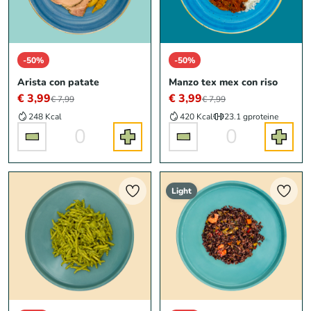
-50%
-50%
Arista con patate
Manzo tex mex con riso
€ 3,99
€ 3,99
€ 7,99
€ 7,99
248 Kcal
420 Kcal
23.1 g
proteine
0
0
Light