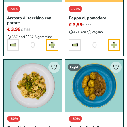
-50%
-50%
Arrosto di tacchino con
Pappa al pomodoro
patate
€ 3,99
€ 7,99
€ 3,99
€ 7,99
421 Kcal
Vegano
367 Kcal
32.6 g
proteine
0
0
Light
-50%
-50%