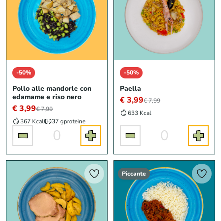
-50%
-50%
Pollo alle mandorle con
Paella
edamame e riso nero
€ 3,99
€ 7,99
€ 3,99
€ 7,99
633 Kcal
367 Kcal
37 g
proteine
0
0
Piccante