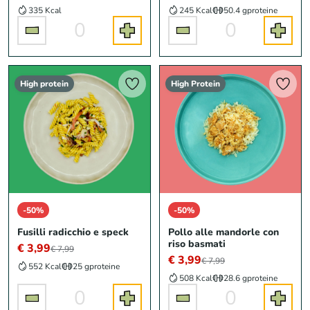
335 Kcal
245 Kcal
50.4 g
proteine
0
0
High protein
High Protein
-50%
-50%
Fusilli radicchio e speck
Pollo alle mandorle con
riso basmati
€ 3,99
€ 7,99
€ 3,99
€ 7,99
552 Kcal
25 g
proteine
508 Kcal
28.6 g
proteine
0
0