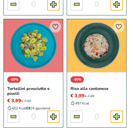
0
0
-50%
-50%
Tortellini prosciutto e
Riso alla cantonese
piselli
€ 3,99
€ 7,99
€ 3,99
€ 7,99
497 Kcal
652 Kcal
24 g
proteine
0
0