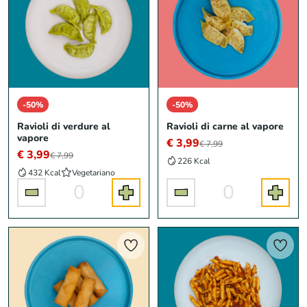
-50%
-50%
Ravioli di verdure al
Ravioli di carne al vapore
vapore
€ 3,99
€ 7,99
€ 3,99
€ 7,99
226 Kcal
432 Kcal
Vegetariano
0
0