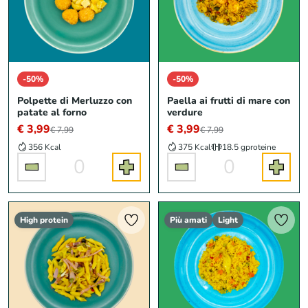
-50%
-50%
Polpette di Merluzzo con
Paella ai frutti di mare con
patate al forno
verdure
€ 3,99
€ 3,99
€ 7,99
€ 7,99
356 Kcal
375 Kcal
18.5 g
proteine
0
0
High protein
Più amati
Light