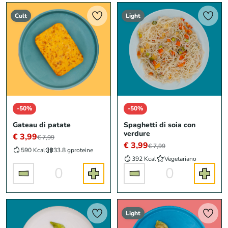
Cult
Light
-50%
-50%
Gateau di patate
Spaghetti di soia con
verdure
€ 3,99
€ 7,99
€ 3,99
€ 7,99
590 Kcal
33.8 g
proteine
392 Kcal
Vegetariano
0
0
Light