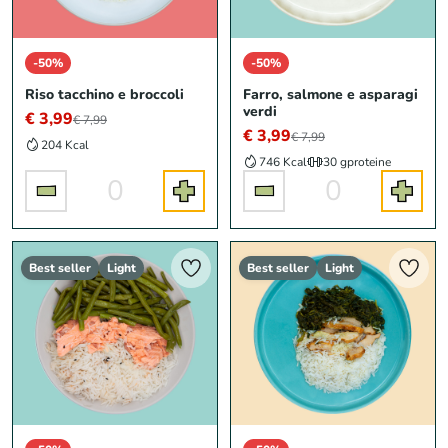
-50%
-50%
Riso tacchino e broccoli
Farro, salmone e asparagi
verdi
€ 3,99
€ 7,99
€ 3,99
€ 7,99
204 Kcal
746 Kcal
30 g
proteine
0
0
Best seller
Light
Best seller
Light